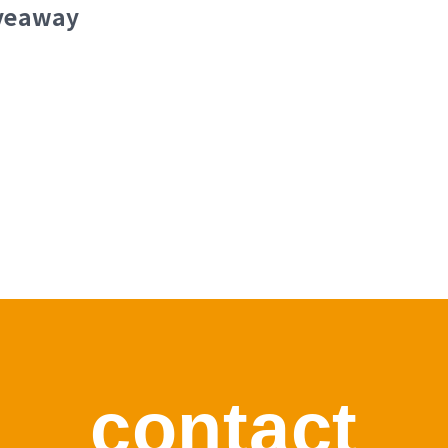
iveaway
contact