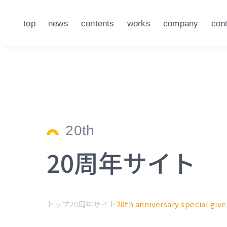
top
news
contents
works
company
con
20th
20周年サイト
トップ
20周年サイト
20th anniversary special giv