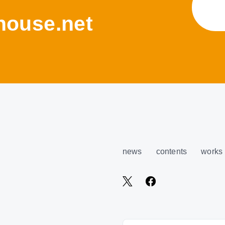
ouse.net
news
contents
works