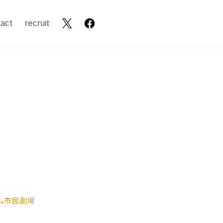
tact
recruit
ナム市民劇場