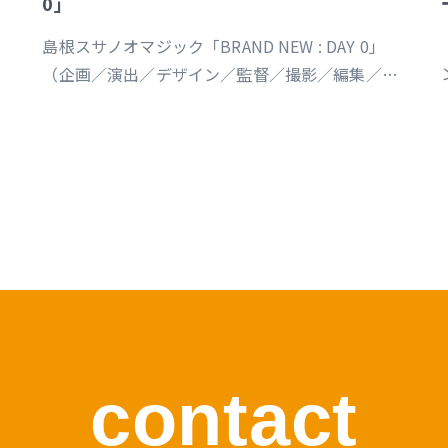
0」
島根スサノオマジック「BRAND NEW : DAY 0」
（企画／演出／デザイン／監督／撮影／編集／制
作） https://youtu.be/Ds_u_CSnAtY?
si=YStXX8EeNlfcyqnW
s
contact