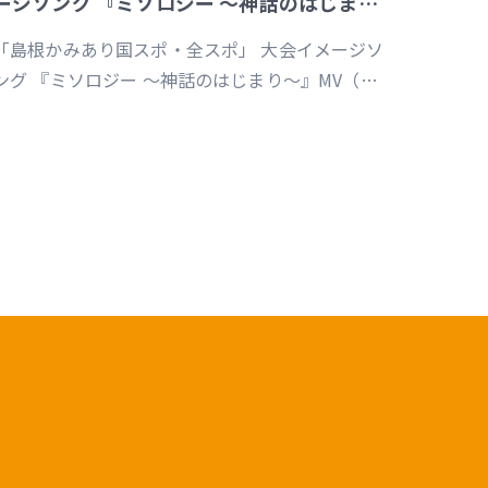
ージソング 『ミソロジー ～神話のはじまり
～』MV
「島根かみあり国スポ・全スポ」 大会イメージソ
ング 『ミソロジー ～神話のはじまり～』MV（企
画／演出／監督／撮影／編集）
https://youtu.be/cc1T5PrV0Lc?
i=bvVomkkoQWu4jGZs 島根かみあり国スポ全
スポ2030https://www.shimane-
kamiari2030.jp/news/news_info/421