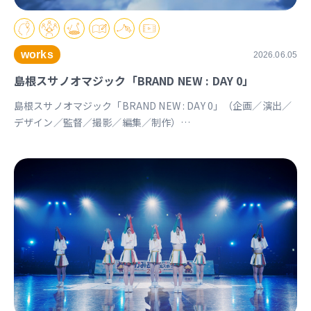
works
2026.06.05
島根スサノオマジック「BRAND NEW : DAY 0」
島根スサノオマジック「BRAND NEW : DAY 0」（企画／演出／
デザイン／監督／撮影／編集／制作）
https://youtu.be/Ds_u_CSnAtY?si=YStXX8EeNlfcyqnW