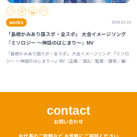
works
2026.05.15
「島根かみあり国スポ・全スポ」 大会イメージソング
『ミソロジー ～神話のはじまり～』MV
「島根かみあり国スポ・全スポ」 大会イメージソング 『ミソロ
ジー ～神話のはじまり～』MV（企画／演出／監督／撮影／編
集） https://youtu.be/cc1T5PrV0Lc?si=bvVomkkoQWu4jGZs
島根かみあり国スポ全スポ2030https://www.shimane-
kamiari2030.jp/news/news_info/421
contact
お問い合わせ
お仕事のご依頼など お気軽にご相談ください