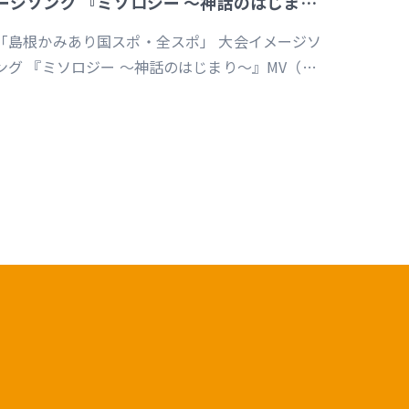
ージソング 『ミソロジー ～神話のはじまり
～』MV
「島根かみあり国スポ・全スポ」 大会イメージソ
ング 『ミソロジー ～神話のはじまり～』MV（企
画／演出／監督／撮影／編集）
https://youtu.be/cc1T5PrV0Lc?
i=bvVomkkoQWu4jGZs 島根かみあり国スポ全
スポ2030https://www.shimane-
kamiari2030.jp/news/news_info/421