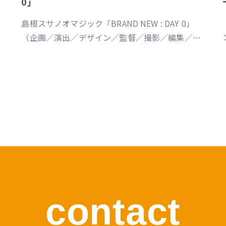
0」
島根スサノオマジック「BRAND NEW : DAY 0」
（企画／演出／デザイン／監督／撮影／編集／制
作） https://youtu.be/Ds_u_CSnAtY?
si=YStXX8EeNlfcyqnW
s
contact