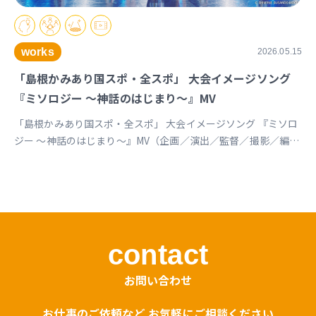
works
2026.05.15
「島根かみあり国スポ・全スポ」 大会イメージソング
『ミソロジー ～神話のはじまり～』MV
「島根かみあり国スポ・全スポ」 大会イメージソング 『ミソロ
ジー ～神話のはじまり～』MV（企画／演出／監督／撮影／編
集） https://youtu.be/cc1T5PrV0Lc?si=bvVomkkoQWu4jGZs
島根かみあり国スポ全スポ2030https://www.shimane-
kamiari2030.jp/news/news_info/421
contact
お問い合わせ
お仕事のご依頼など お気軽にご相談ください