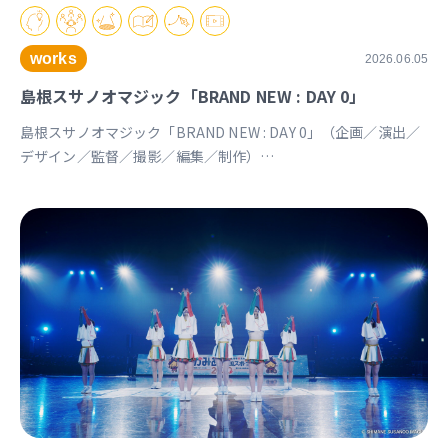
works
2026.06.05
島根スサノオマジック「BRAND NEW : DAY 0」
島根スサノオマジック「BRAND NEW : DAY 0」（企画／演出／
デザイン／監督／撮影／編集／制作）
https://youtu.be/Ds_u_CSnAtY?si=YStXX8EeNlfcyqnW