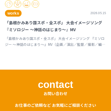
works
2026.05.15
「島根かみあり国スポ・全スポ」 大会イメージソング
『ミソロジー ～神話のはじまり～』MV
「島根かみあり国スポ・全スポ」 大会イメージソング 『ミソロ
ジー ～神話のはじまり～』MV（企画／演出／監督／撮影／編
集） https://youtu.be/cc1T5PrV0Lc?si=bvVomkkoQWu4jGZs
島根かみあり国スポ全スポ2030https://www.shimane-
kamiari2030.jp/news/news_info/421
contact
お問い合わせ
お仕事のご依頼など お気軽にご相談ください