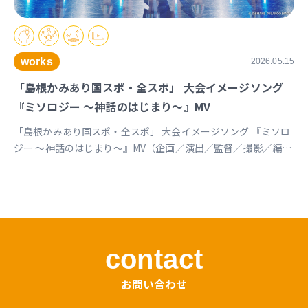
works
2026.05.15
「島根かみあり国スポ・全スポ」 大会イメージソング
『ミソロジー ～神話のはじまり～』MV
「島根かみあり国スポ・全スポ」 大会イメージソング 『ミソロ
ジー ～神話のはじまり～』MV（企画／演出／監督／撮影／編
集） https://youtu.be/cc1T5PrV0Lc?si=bvVomkkoQWu4jGZs
島根かみあり国スポ全スポ2030https://www.shimane-
kamiari2030.jp/news/news_info/421
contact
お問い合わせ