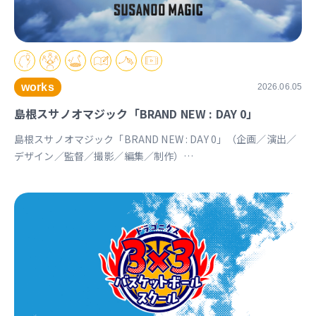
works
2026.06.05
島根スサノオマジック「BRAND NEW : DAY 0」
島根スサノオマジック「BRAND NEW : DAY 0」（企画／演出／
デザイン／監督／撮影／編集／制作）
https://youtu.be/Ds_u_CSnAtY?si=YStXX8EeNlfcyqnW