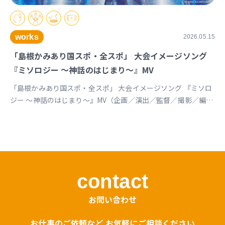
works
2026.05.15
「島根かみあり国スポ・全スポ」 大会イメージソング
『ミソロジー ～神話のはじまり～』MV
「島根かみあり国スポ・全スポ」 大会イメージソング 『ミソロ
ジー ～神話のはじまり～』MV（企画／演出／監督／撮影／編
集） https://youtu.be/cc1T5PrV0Lc?si=bvVomkkoQWu4jGZs
島根かみあり国スポ全スポ2030https://www.shimane-
kamiari2030.jp/news/news_info/421
contact
お問い合わせ
お仕事のご依頼など お気軽にご相談ください