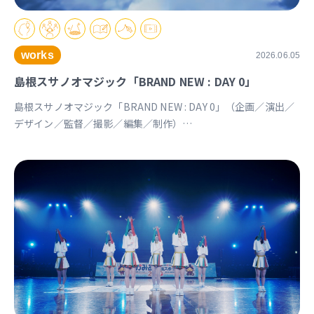
works
2026.06.05
島根スサノオマジック「BRAND NEW : DAY 0」
島根スサノオマジック「BRAND NEW : DAY 0」（企画／演出／
デザイン／監督／撮影／編集／制作）
https://youtu.be/Ds_u_CSnAtY?si=YStXX8EeNlfcyqnW