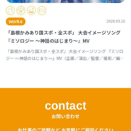
works
2026.05.15
「島根かみあり国スポ・全スポ」 大会イメージソング
『ミソロジー ～神話のはじまり～』MV
「島根かみあり国スポ・全スポ」 大会イメージソング 『ミソロ
ジー ～神話のはじまり～』MV（企画／演出／監督／撮影／編
集） https://youtu.be/cc1T5PrV0Lc?si=bvVomkkoQWu4jGZs
島根かみあり国スポ全スポ2030https://www.shimane-
kamiari2030.jp/news/news_info/421
contact
お問い合わせ
お仕事のご依頼など お気軽にご相談ください