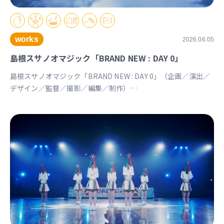
works
2026.06.05
島根スサノオマジック「BRAND NEW : DAY 0」
島根スサノオマジック「BRAND NEW : DAY 0」（企画／演出／
デザイン／監督／撮影／編集／制作）
https://youtu.be/Ds_u_CSnAtY?si=YStXX8EeNlfcyqnW