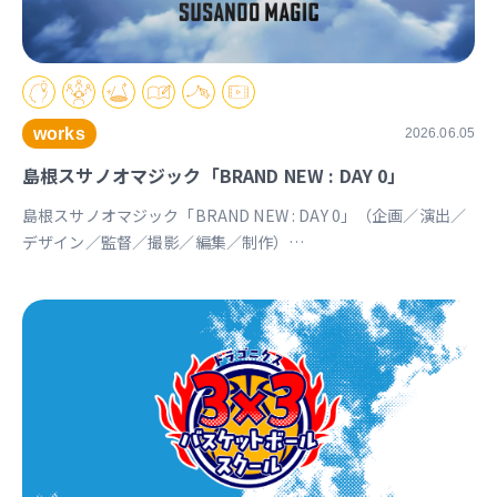
works
2026.06.05
島根スサノオマジック「BRAND NEW : DAY 0」
島根スサノオマジック「BRAND NEW : DAY 0」（企画／演出／
デザイン／監督／撮影／編集／制作）
https://youtu.be/Ds_u_CSnAtY?si=YStXX8EeNlfcyqnW