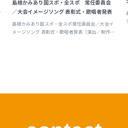
島根かみあり国スポ・全スポ 常任委員会
／大会イメージソング 表彰式・歌唱者発表
ソ
島根かみあり国スポ・全スポ常任委員会／大会イ
メージソング 表彰式・歌唱者発表（演出／制作／
音響／映像／クリエイティヴ 詳細はこちら
m
https://www.susanoo-
m.com/news/detail/id=18217 プレスリリース
https://prtimes.jp/main/html/rd/p/000000095.00008
c
山陰中央新報デジタルhttps://www.sanin-
chuo.co.jp/articles/-/965820 スポーツマニア
https://sportsmania.jp/341496/