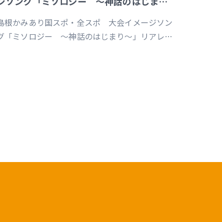
ジソング「ミソロジー ～神話のはじまり
～」リアレンジ版
島根かみあり国スポ・全スポ 大会イメージソン
グ「ミソロジー ～神話のはじまり～」リアレン
ジ版（制作／ディレクション） 詳細はこちら
https://www.susanoo-
.com/news/detail/id=18217 プレスリリース
https://prtimes.jp/main/html/rd/p/000000095.000082117.h
山陰中央新報デジタルhttps://www.sanin-
2117.html
huo.co.jp/articles/-/965820 スポーツマニア
https://sportsmania.jp/341496/