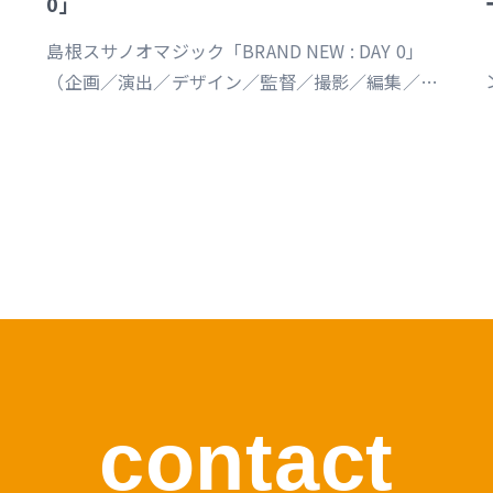
0」
島根スサノオマジック「BRAND NEW : DAY 0」
（企画／演出／デザイン／監督／撮影／編集／制
作） https://youtu.be/Ds_u_CSnAtY?
si=YStXX8EeNlfcyqnW
s
contact