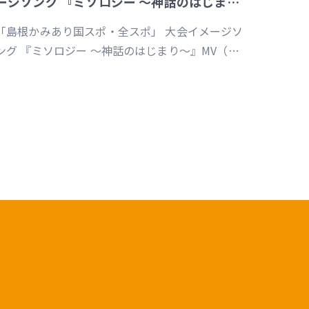
ージソング 『ミソロジー ～神話のはじまり
～』MV
「島根かみあり国スポ・全スポ」 大会イメージソ
ング 『ミソロジー ～神話のはじまり～』MV（企
画／演出／監督／撮影／編集）
https://youtu.be/cc1T5PrV0Lc?
i=bvVomkkoQWu4jGZs 島根かみあり国スポ全
スポ2030https://www.shimane-
kamiari2030.jp/news/news_info/421