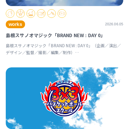
works
2026.06.05
島根スサノオマジック「BRAND NEW : DAY 0」
島根スサノオマジック「BRAND NEW : DAY 0」（企画／演出／
デザイン／監督／撮影／編集／制作）
https://youtu.be/Ds_u_CSnAtY?si=YStXX8EeNlfcyqnW