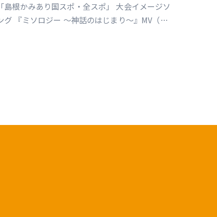
～』MV
「島根かみあり国スポ・全スポ」 大会イメージソ
ング 『ミソロジー ～神話のはじまり～』MV（企
画／演出／監督／撮影／編集）
https://youtu.be/cc1T5PrV0Lc?
i=bvVomkkoQWu4jGZs 島根かみあり国スポ全
スポ2030https://www.shimane-
kamiari2030.jp/news/news_info/421