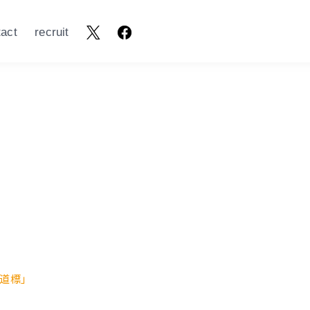
tact
recruit
「道標」