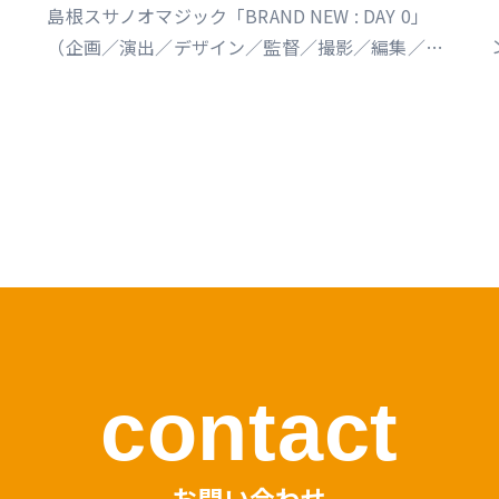
島根スサノオマジック「BRAND NEW : DAY 0」
（企画／演出／デザイン／監督／撮影／編集／制
作） https://youtu.be/Ds_u_CSnAtY?
si=YStXX8EeNlfcyqnW
s
contact
お問い合わせ