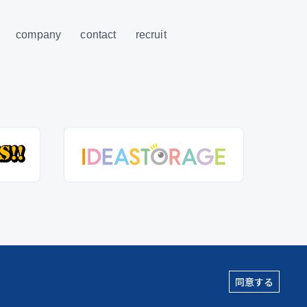
company
contact
recruit
同意する
2026 creative studio*wamhouse co., ltd. All Rights Reserved.