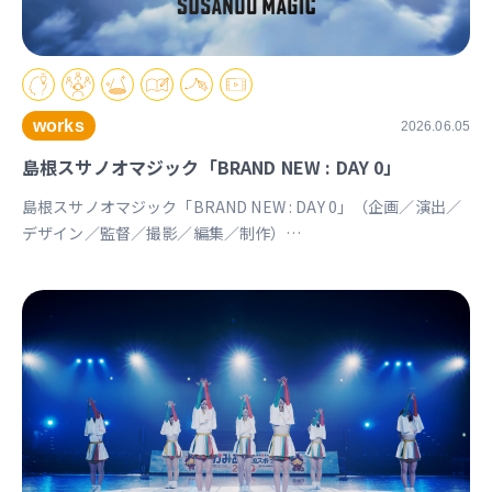
works
2026.06.05
島根スサノオマジック「BRAND NEW : DAY 0」
島根スサノオマジック「BRAND NEW : DAY 0」（企画／演出／
デザイン／監督／撮影／編集／制作）
https://youtu.be/Ds_u_CSnAtY?si=YStXX8EeNlfcyqnW