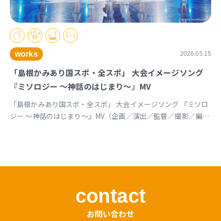
works
2026.05.15
「島根かみあり国スポ・全スポ」 大会イメージソング
『ミソロジー ～神話のはじまり～』MV
「島根かみあり国スポ・全スポ」 大会イメージソング 『ミソロ
ジー ～神話のはじまり～』MV（企画／演出／監督／撮影／編
集） https://youtu.be/cc1T5PrV0Lc?si=bvVomkkoQWu4jGZs
島根かみあり国スポ全スポ2030https://www.shimane-
kamiari2030.jp/news/news_info/421
contact
お問い合わせ