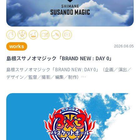
works
2026.06.05
島根スサノオマジック「BRAND NEW : DAY 0」
島根スサノオマジック「BRAND NEW : DAY 0」（企画／演出／
デザイン／監督／撮影／編集／制作）
https://youtu.be/Ds_u_CSnAtY?si=YStXX8EeNlfcyqnW