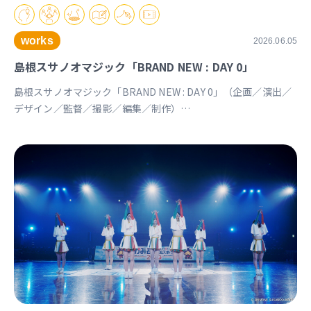
works
2026.06.05
島根スサノオマジック「BRAND NEW : DAY 0」
島根スサノオマジック「BRAND NEW : DAY 0」（企画／演出／
デザイン／監督／撮影／編集／制作）
https://youtu.be/Ds_u_CSnAtY?si=YStXX8EeNlfcyqnW