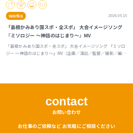
works
2026.05.15
「島根かみあり国スポ・全スポ」 大会イメージソング
『ミソロジー ～神話のはじまり～』MV
「島根かみあり国スポ・全スポ」 大会イメージソング 『ミソロ
ジー ～神話のはじまり～』MV（企画／演出／監督／撮影／編
集） https://youtu.be/cc1T5PrV0Lc?si=bvVomkkoQWu4jGZs
島根かみあり国スポ全スポ2030https://www.shimane-
kamiari2030.jp/news/news_info/421
contact
お問い合わせ
お仕事のご依頼など お気軽にご相談ください