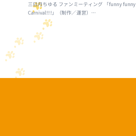
三日月ちゆる ファンミーティング 「funny funny
Carnival!!!」（制作／運営）
https://univirtual.jp/events/funnyfunnycarnival