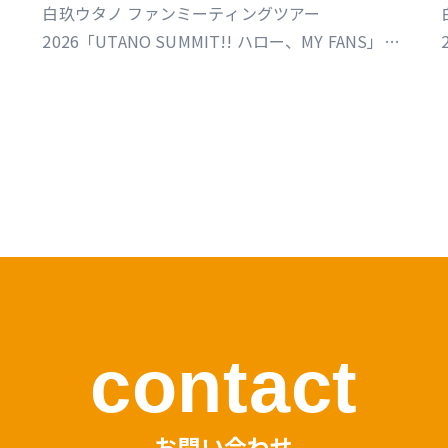
FANS」東京公演
白玖ウタノ ファンミーティングツアー
2026「UTANO SUMMIT!! ハロー、MY FANS」東
京公演（制作／運営）
https://univirtual.jp/events/utanosummit2026
contact
お問い合わせ