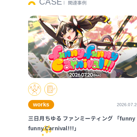
CASE
関連事例
works
2026.07.2
三日月ちゆる ファンミーティング 「funny
funny Carnival!!!」