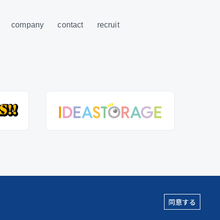
company
contact
recruit
同意する
2026 creative studio*wamhouse co., ltd. All Rights Reserved.