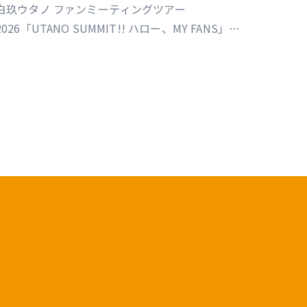
FANS」福岡公演
白玖ウタノ ファンミーティングツアー
2026「UTANO SUMMIT!! ハロー、MY FANS」福
岡公演（制作／運営）
https://univirtual.jp/events/utanosummit2026