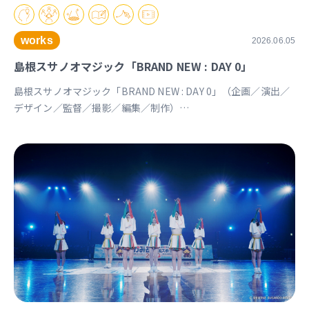
works
2026.06.05
島根スサノオマジック「BRAND NEW : DAY 0」
島根スサノオマジック「BRAND NEW : DAY 0」（企画／演出／
デザイン／監督／撮影／編集／制作）
https://youtu.be/Ds_u_CSnAtY?si=YStXX8EeNlfcyqnW