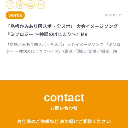
works
2026.05.15
「島根かみあり国スポ・全スポ」 大会イメージソング
『ミソロジー ～神話のはじまり～』MV
「島根かみあり国スポ・全スポ」 大会イメージソング 『ミソロ
ジー ～神話のはじまり～』MV（企画／演出／監督／撮影／編
集） https://youtu.be/cc1T5PrV0Lc?si=bvVomkkoQWu4jGZs
島根かみあり国スポ全スポ2030https://www.shimane-
kamiari2030.jp/news/news_info/421
contact
お問い合わせ
お仕事のご依頼など お気軽にご相談ください