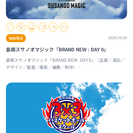
works
2026.06.05
島根スサノオマジック「BRAND NEW : DAY 0」
島根スサノオマジック「BRAND NEW : DAY 0」（企画／演出／
デザイン／監督／撮影／編集／制作）
https://youtu.be/Ds_u_CSnAtY?si=YStXX8EeNlfcyqnW