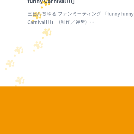
funny Carnival!!!」
三日月ちゆる ファンミーティング 「funny funny
Carnival!!!」（制作／運営）
https://univirtual.jp/events/funnyfunnycarnival