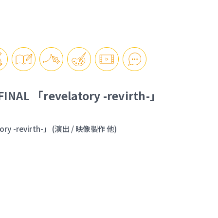
FINAL 「revelatory -revirth-」
tory -revirth-」 (演出 / 映像製作 他)