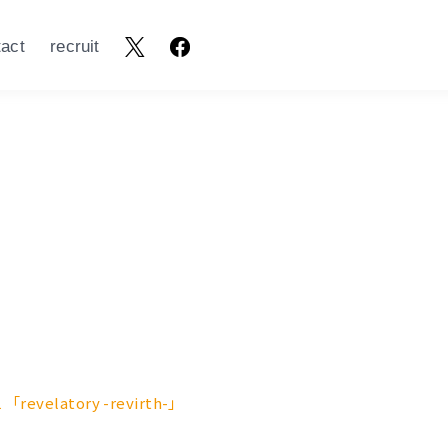
tact
recruit
 「revelatory -revirth-」