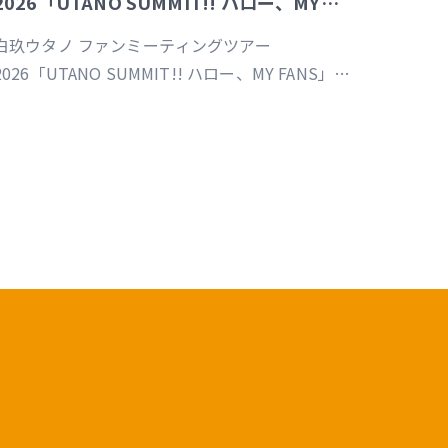
2026「UTANO SUMMIT!! ハロー、MY
FANS」福岡公演
白玖ウタノ ファンミーティングツアー
2026「UTANO SUMMIT!! ハロー、MY FANS」福
岡公演（制作／運営）
https://univirtual.jp/events/utanosummit2026