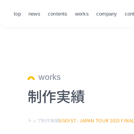
top
news
contents
works
company
con
works
制作実績
トップ
制作実績
EGOIST : JAPAN TOUR 2015 FINAL