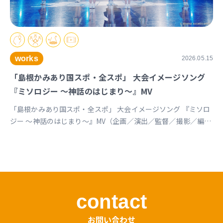
works
2026.05.15
「島根かみあり国スポ・全スポ」 大会イメージソング
『ミソロジー ～神話のはじまり～』MV
「島根かみあり国スポ・全スポ」 大会イメージソング 『ミソロ
ジー ～神話のはじまり～』MV（企画／演出／監督／撮影／編
集） https://youtu.be/cc1T5PrV0Lc?si=bvVomkkoQWu4jGZs
島根かみあり国スポ全スポ2030https://www.shimane-
kamiari2030.jp/news/news_info/421
contact
お問い合わせ