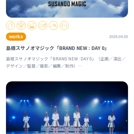
works
2026.06.05
島根スサノオマジック「BRAND NEW : DAY 0」
島根スサノオマジック「BRAND NEW : DAY 0」（企画／演出／
デザイン／監督／撮影／編集／制作）
https://youtu.be/Ds_u_CSnAtY?si=YStXX8EeNlfcyqnW