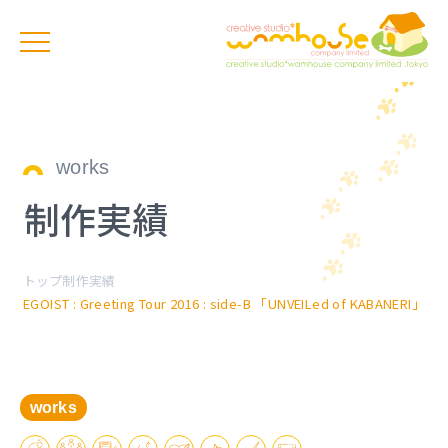
works
制作実績
トップ
制作実績
EGOIST : Greeting Tour 2016 : side-B 「UNVEILed of KABANERI」
works