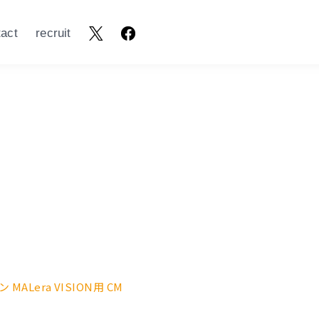
tact
recruit
 MALera VISION用 CM