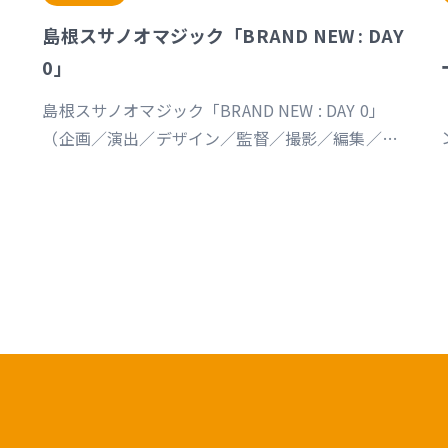
島根スサノオマジック「BRAND NEW : DAY
0」
島根スサノオマジック「BRAND NEW : DAY 0」
（企画／演出／デザイン／監督／撮影／編集／制
作） https://youtu.be/Ds_u_CSnAtY?
si=YStXX8EeNlfcyqnW
s