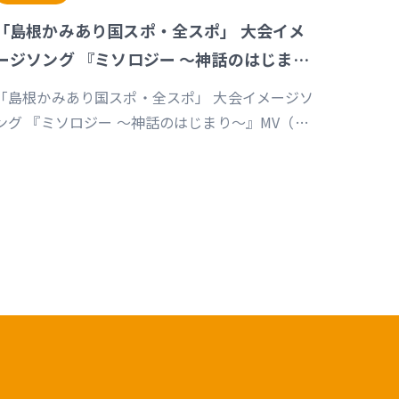
「島根かみあり国スポ・全スポ」 大会イメ
ージソング 『ミソロジー ～神話のはじまり
～』MV
「島根かみあり国スポ・全スポ」 大会イメージソ
ング 『ミソロジー ～神話のはじまり～』MV（企
画／演出／監督／撮影／編集）
https://youtu.be/cc1T5PrV0Lc?
i=bvVomkkoQWu4jGZs 島根かみあり国スポ全
スポ2030https://www.shimane-
kamiari2030.jp/news/news_info/421