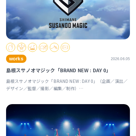
works
2026.06.05
島根スサノオマジック「BRAND NEW : DAY 0」
島根スサノオマジック「BRAND NEW : DAY 0」（企画／演出／
デザイン／監督／撮影／編集／制作）
https://youtu.be/Ds_u_CSnAtY?si=YStXX8EeNlfcyqnW