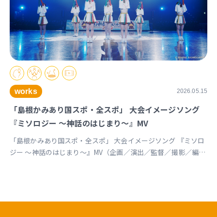
works
2026.05.15
「島根かみあり国スポ・全スポ」 大会イメージソング
『ミソロジー ～神話のはじまり～』MV
「島根かみあり国スポ・全スポ」 大会イメージソング 『ミソロ
ジー ～神話のはじまり～』MV（企画／演出／監督／撮影／編
集） https://youtu.be/cc1T5PrV0Lc?si=bvVomkkoQWu4jGZs
島根かみあり国スポ全スポ2030https://www.shimane-
kamiari2030.jp/news/news_info/421