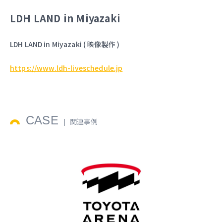
LDH LAND in Miyazaki
LDH LAND in Miyazaki ( 映像製作 )
https://www.ldh-liveschedule.jp
CASE
関連事例