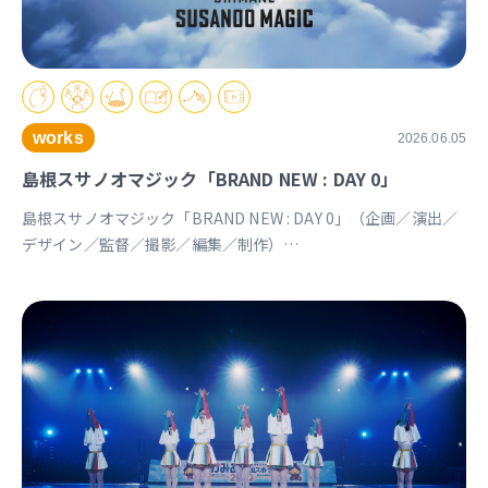
works
2026.06.05
島根スサノオマジック「BRAND NEW : DAY 0」
島根スサノオマジック「BRAND NEW : DAY 0」（企画／演出／
デザイン／監督／撮影／編集／制作）
https://youtu.be/Ds_u_CSnAtY?si=YStXX8EeNlfcyqnW