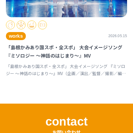
works
2026.05.15
「島根かみあり国スポ・全スポ」 大会イメージソング
『ミソロジー ～神話のはじまり～』MV
「島根かみあり国スポ・全スポ」 大会イメージソング 『ミソロ
ジー ～神話のはじまり～』MV（企画／演出／監督／撮影／編
集） https://youtu.be/cc1T5PrV0Lc?si=bvVomkkoQWu4jGZs
島根かみあり国スポ全スポ2030https://www.shimane-
kamiari2030.jp/news/news_info/421
contact
お問い合わせ