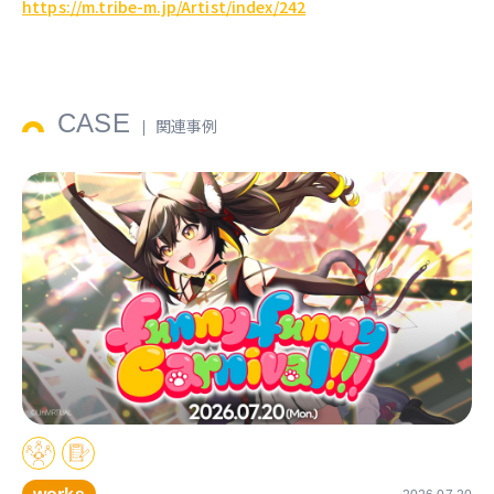
https://m.tribe-m.jp/Artist/index/242
CASE
関連事例