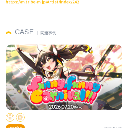
https://m.tribe-m.jp/Artist/index/242
CASE
関連事例