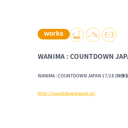
works
WANIMA : COUNTDOWN JAPA
WANIMA : COUNTDOWN JAPAN 17/18 (映像
http://countdownjapan.jp/