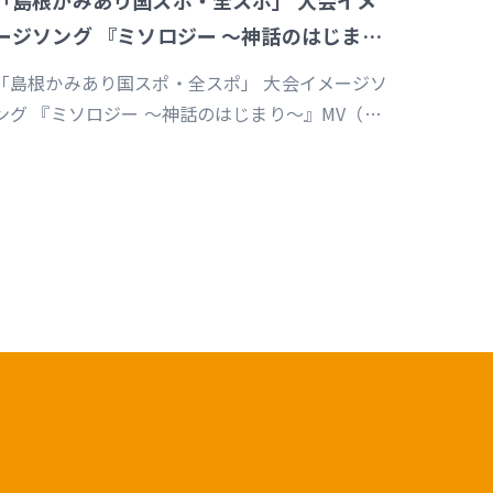
「島根かみあり国スポ・全スポ」 大会イメ
ージソング 『ミソロジー ～神話のはじまり
～』MV
「島根かみあり国スポ・全スポ」 大会イメージソ
ング 『ミソロジー ～神話のはじまり～』MV（企
画／演出／監督／撮影／編集）
https://youtu.be/cc1T5PrV0Lc?
i=bvVomkkoQWu4jGZs 島根かみあり国スポ全
スポ2030https://www.shimane-
kamiari2030.jp/news/news_info/421