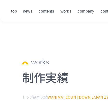
top
news
contents
works
company
con
works
制作実績
トップ
制作実績
WANIMA : COUNTDOWN JAPAN 17