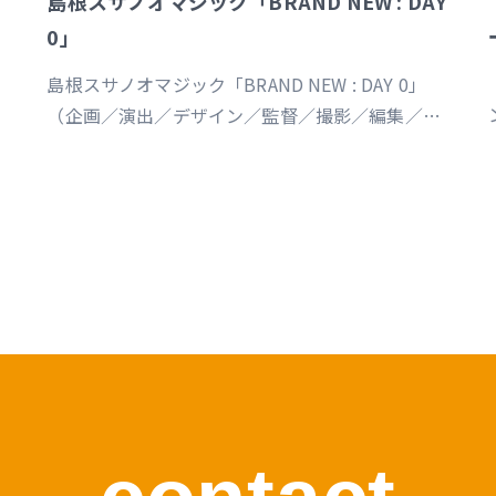
島根スサノオマジック「BRAND NEW : DAY
0」
島根スサノオマジック「BRAND NEW : DAY 0」
（企画／演出／デザイン／監督／撮影／編集／制
作） https://youtu.be/Ds_u_CSnAtY?
si=YStXX8EeNlfcyqnW
s