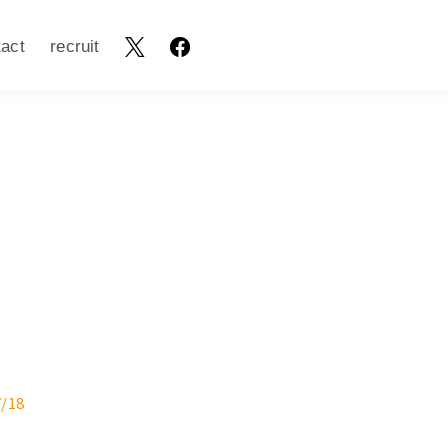
tact
recruit
/18