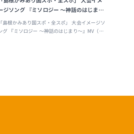
「島根かみあり国スポ・全スポ」 大会イメ
ージソング 『ミソロジー ～神話のはじまり
～』MV
「島根かみあり国スポ・全スポ」 大会イメージソ
ング 『ミソロジー ～神話のはじまり～』MV（企
画／演出／監督／撮影／編集）
https://youtu.be/cc1T5PrV0Lc?
i=bvVomkkoQWu4jGZs 島根かみあり国スポ全
スポ2030https://www.shimane-
kamiari2030.jp/news/news_info/421