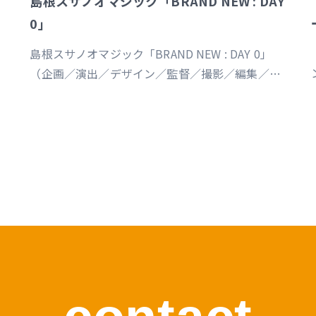
島根スサノオマジック「BRAND NEW : DAY
0」
島根スサノオマジック「BRAND NEW : DAY 0」
（企画／演出／デザイン／監督／撮影／編集／制
作） https://youtu.be/Ds_u_CSnAtY?
si=YStXX8EeNlfcyqnW
s