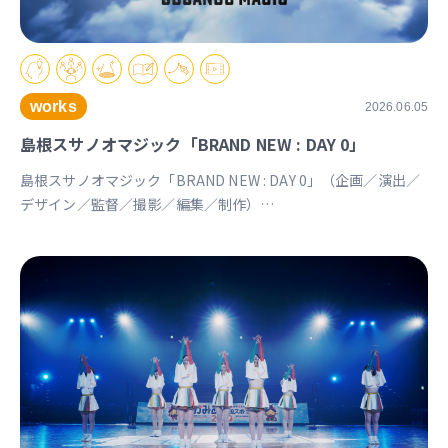
works
2026.06.05
島根スサノオマジック「BRAND NEW : DAY 0」
島根スサノオマジック「BRAND NEW : DAY 0」（企画／演出／
デザイン／監督／撮影／編集／制作）
https://youtu.be/Ds_u_CSnAtY?si=YStXX8EeNlfcyqnW