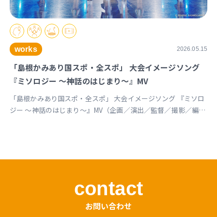
works
2026.05.15
「島根かみあり国スポ・全スポ」 大会イメージソング
『ミソロジー ～神話のはじまり～』MV
「島根かみあり国スポ・全スポ」 大会イメージソング 『ミソロ
ジー ～神話のはじまり～』MV（企画／演出／監督／撮影／編
集） https://youtu.be/cc1T5PrV0Lc?si=bvVomkkoQWu4jGZs
島根かみあり国スポ全スポ2030https://www.shimane-
kamiari2030.jp/news/news_info/421
contact
お問い合わせ