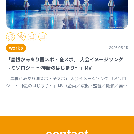
works
2026.05.15
「島根かみあり国スポ・全スポ」 大会イメージソング
『ミソロジー ～神話のはじまり～』MV
「島根かみあり国スポ・全スポ」 大会イメージソング 『ミソロ
ジー ～神話のはじまり～』MV（企画／演出／監督／撮影／編
集） https://youtu.be/cc1T5PrV0Lc?si=bvVomkkoQWu4jGZs
島根かみあり国スポ全スポ2030https://www.shimane-
kamiari2030.jp/news/news_info/421
contact