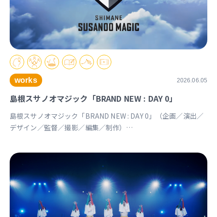
works
2026.06.05
島根スサノオマジック「BRAND NEW : DAY 0」
島根スサノオマジック「BRAND NEW : DAY 0」（企画／演出／
デザイン／監督／撮影／編集／制作）
https://youtu.be/Ds_u_CSnAtY?si=YStXX8EeNlfcyqnW