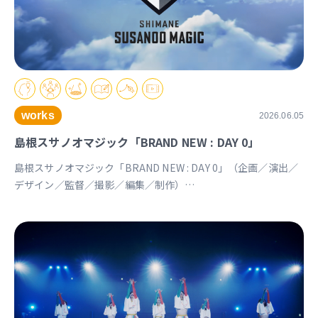
works
2026.06.05
島根スサノオマジック「BRAND NEW : DAY 0」
島根スサノオマジック「BRAND NEW : DAY 0」（企画／演出／
デザイン／監督／撮影／編集／制作）
https://youtu.be/Ds_u_CSnAtY?si=YStXX8EeNlfcyqnW