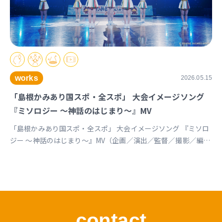
works
2026.05.15
「島根かみあり国スポ・全スポ」 大会イメージソング
『ミソロジー ～神話のはじまり～』MV
「島根かみあり国スポ・全スポ」 大会イメージソング 『ミソロ
ジー ～神話のはじまり～』MV（企画／演出／監督／撮影／編
集） https://youtu.be/cc1T5PrV0Lc?si=bvVomkkoQWu4jGZs
島根かみあり国スポ全スポ2030https://www.shimane-
kamiari2030.jp/news/news_info/421
contact