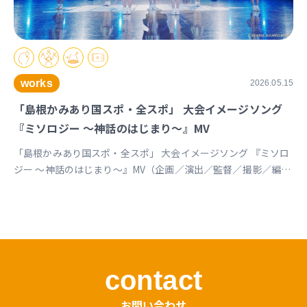
works
2026.05.15
「島根かみあり国スポ・全スポ」 大会イメージソング
『ミソロジー ～神話のはじまり～』MV
「島根かみあり国スポ・全スポ」 大会イメージソング 『ミソロ
ジー ～神話のはじまり～』MV（企画／演出／監督／撮影／編
集） https://youtu.be/cc1T5PrV0Lc?si=bvVomkkoQWu4jGZs
島根かみあり国スポ全スポ2030https://www.shimane-
kamiari2030.jp/news/news_info/421
contact
お問い合わせ