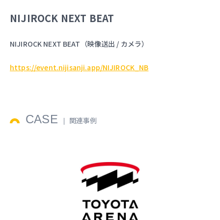
NIJIROCK NEXT BEAT
NIJIROCK NEXT BEAT（映像送出 / カメラ）
https://event.nijisanji.app/NIJIROCK_NB
CASE
関連事例