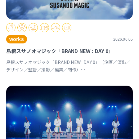
works
2026.06.05
島根スサノオマジック「BRAND NEW : DAY 0」
島根スサノオマジック「BRAND NEW : DAY 0」（企画／演出／
デザイン／監督／撮影／編集／制作）
https://youtu.be/Ds_u_CSnAtY?si=YStXX8EeNlfcyqnW