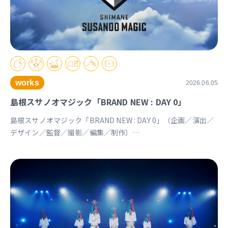
works
2026.06.05
島根スサノオマジック「BRAND NEW : DAY 0」
島根スサノオマジック「BRAND NEW : DAY 0」（企画／演出／
デザイン／監督／撮影／編集／制作）
https://youtu.be/Ds_u_CSnAtY?si=YStXX8EeNlfcyqnW