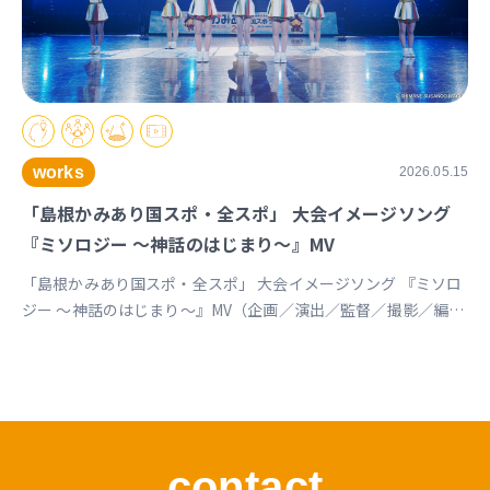
works
2026.05.15
「島根かみあり国スポ・全スポ」 大会イメージソング
『ミソロジー ～神話のはじまり～』MV
「島根かみあり国スポ・全スポ」 大会イメージソング 『ミソロ
ジー ～神話のはじまり～』MV（企画／演出／監督／撮影／編
集） https://youtu.be/cc1T5PrV0Lc?si=bvVomkkoQWu4jGZs
島根かみあり国スポ全スポ2030https://www.shimane-
kamiari2030.jp/news/news_info/421
contact