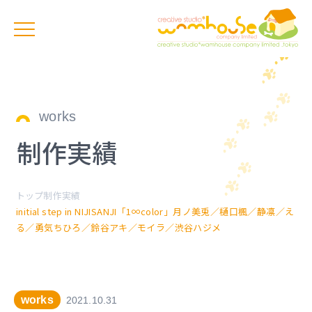
works
制作実績
トップ
制作実績
initial step in NIJISANJI「1∞color」月ノ美兎／樋口楓／静凛／え
る／勇気ちひろ／鈴谷アキ／モイラ／渋谷ハジメ
works
2021.10.31