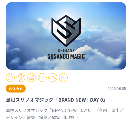
works
2026.06.05
島根スサノオマジック「BRAND NEW : DAY 0」
島根スサノオマジック「BRAND NEW : DAY 0」（企画／演出／
デザイン／監督／撮影／編集／制作）
https://youtu.be/Ds_u_CSnAtY?si=YStXX8EeNlfcyqnW