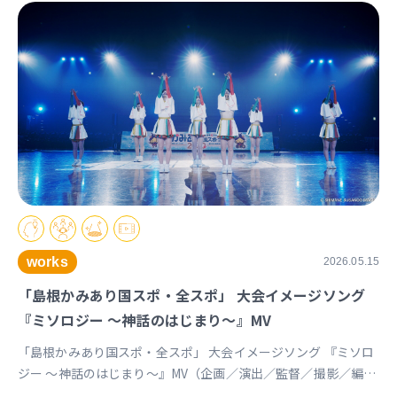
works
2026.05.15
「島根かみあり国スポ・全スポ」 大会イメージソング
『ミソロジー ～神話のはじまり～』MV
「島根かみあり国スポ・全スポ」 大会イメージソング 『ミソロ
ジー ～神話のはじまり～』MV（企画／演出／監督／撮影／編
集） https://youtu.be/cc1T5PrV0Lc?si=bvVomkkoQWu4jGZs