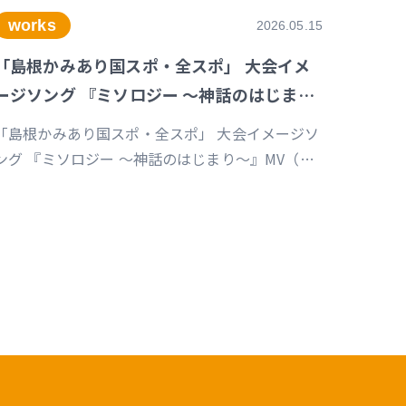
works
2026.05.15
「島根かみあり国スポ・全スポ」 大会イメ
ージソング 『ミソロジー ～神話のはじまり
～』MV
「島根かみあり国スポ・全スポ」 大会イメージソ
ング 『ミソロジー ～神話のはじまり～』MV（企
画／演出／監督／撮影／編集）
https://youtu.be/cc1T5PrV0Lc?
i=bvVomkkoQWu4jGZs 島根かみあり国スポ全
スポ2030https://www.shimane-
kamiari2030.jp/news/news_info/421