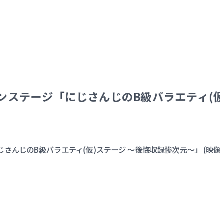
インステージ「にじさんじのB級バラエティ(
んじのB級バラエティ(仮)ステージ 〜後悔収録惨次元〜」 (映像統括