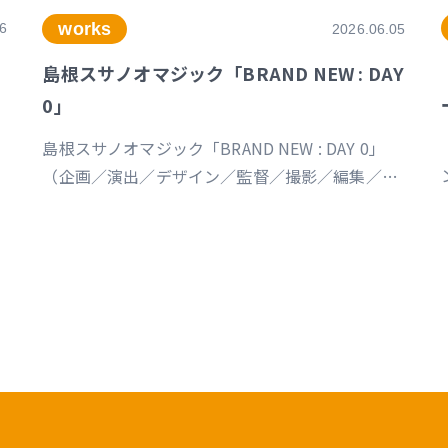
works
6
2026.06.05
島根スサノオマジック「BRAND NEW : DAY
0」
島根スサノオマジック「BRAND NEW : DAY 0」
（企画／演出／デザイン／監督／撮影／編集／制
作） https://youtu.be/Ds_u_CSnAtY?
si=YStXX8EeNlfcyqnW
s