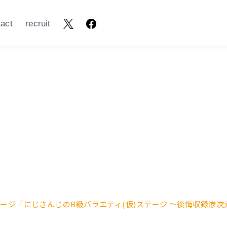
tact
recruit
テージ「にじさんじのB級バラエティ(仮)ステージ 〜後悔収録惨次