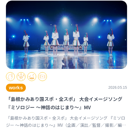
works
2026.05.15
「島根かみあり国スポ・全スポ」 大会イメージソング
『ミソロジー ～神話のはじまり～』MV
「島根かみあり国スポ・全スポ」 大会イメージソング 『ミソロ
ジー ～神話のはじまり～』MV（企画／演出／監督／撮影／編
集） https://youtu.be/cc1T5PrV0Lc?si=bvVomkkoQWu4jGZs