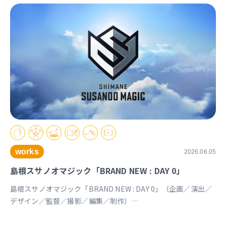
works
2026.06.05
島根スサノオマジック「BRAND NEW : DAY 0」
島根スサノオマジック「BRAND NEW : DAY 0」（企画／演出／
デザイン／監督／撮影／編集／制作）
https://youtu.be/Ds_u_CSnAtY?si=YStXX8EeNlfcyqnW