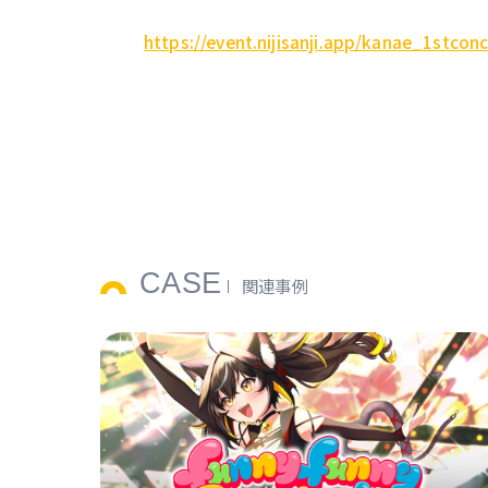
https://event.nijisanji.app/kanae_1stconc
CASE
関連事例