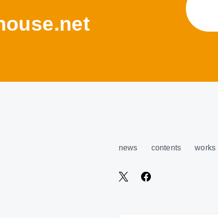
ouse.net
news
contents
works