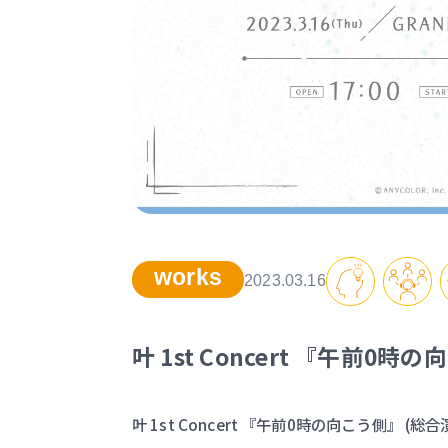
works
2023.03.16
叶 1st Concert 『午前0時
叶 1st Concert 『午前0時の向こう側』 (総合演