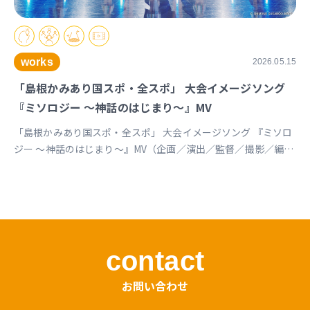
works
2026.05.15
「島根かみあり国スポ・全スポ」 大会イメージソング
『ミソロジー ～神話のはじまり～』MV
「島根かみあり国スポ・全スポ」 大会イメージソング 『ミソロ
ジー ～神話のはじまり～』MV（企画／演出／監督／撮影／編
集） https://youtu.be/cc1T5PrV0Lc?si=bvVomkkoQWu4jGZs
島根かみあり国スポ全スポ2030https://www.shimane-
kamiari2030.jp/news/news_info/421
contact
お問い合わせ