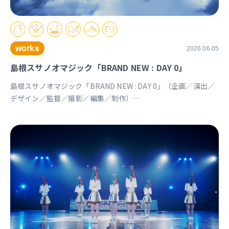
works
2026.06.05
島根スサノオマジック「BRAND NEW : DAY 0」
島根スサノオマジック「BRAND NEW : DAY 0」（企画／演出／
デザイン／監督／撮影／編集／制作）
https://youtu.be/Ds_u_CSnAtY?si=YStXX8EeNlfcyqnW