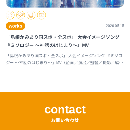
works
2026.05.15
「島根かみあり国スポ・全スポ」 大会イメージソング
『ミソロジー ～神話のはじまり～』MV
「島根かみあり国スポ・全スポ」 大会イメージソング 『ミソロ
ジー ～神話のはじまり～』MV（企画／演出／監督／撮影／編
集） https://youtu.be/cc1T5PrV0Lc?si=bvVomkkoQWu4jGZs
島根かみあり国スポ全スポ2030https://www.shimane-
kamiari2030.jp/news/news_info/421
contact
お問い合わせ