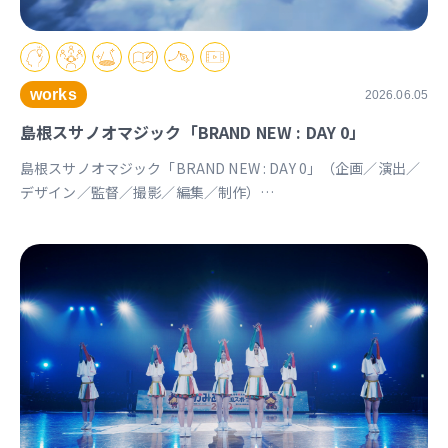
works
2026.06.05
島根スサノオマジック「BRAND NEW : DAY 0」
島根スサノオマジック「BRAND NEW : DAY 0」（企画／演出／
デザイン／監督／撮影／編集／制作）
https://youtu.be/Ds_u_CSnAtY?si=YStXX8EeNlfcyqnW