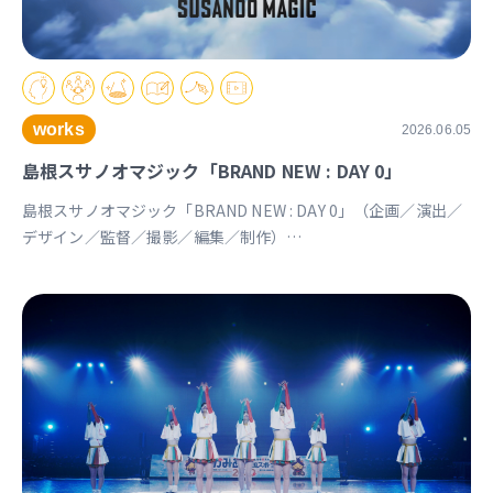
works
2026.06.05
島根スサノオマジック「BRAND NEW : DAY 0」
島根スサノオマジック「BRAND NEW : DAY 0」（企画／演出／
デザイン／監督／撮影／編集／制作）
https://youtu.be/Ds_u_CSnAtY?si=YStXX8EeNlfcyqnW