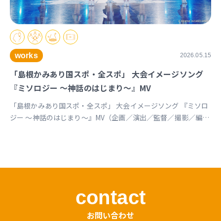
works
2026.05.15
「島根かみあり国スポ・全スポ」 大会イメージソング
『ミソロジー ～神話のはじまり～』MV
「島根かみあり国スポ・全スポ」 大会イメージソング 『ミソロ
ジー ～神話のはじまり～』MV（企画／演出／監督／撮影／編
集） https://youtu.be/cc1T5PrV0Lc?si=bvVomkkoQWu4jGZs
島根かみあり国スポ全スポ2030https://www.shimane-
kamiari2030.jp/news/news_info/421
contact
お問い合わせ