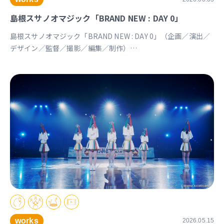
島根スサノオマジック「BRAND NEW : DAY 0」
島根スサノオマジック「BRAND NEW : DAY 0」（企画／演出／
デザイン／監督／撮影／編集／制作）
https://youtu.be/Ds_u_CSnAtY?si=YStXX8EeNlfcyqnW
works
2026.05.15