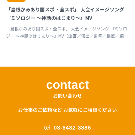
「島根かみあり国スポ・全スポ」 大会イメージソング
『ミソロジー ～神話のはじまり～』MV
「島根かみあり国スポ・全スポ」 大会イメージソング 『ミソロ
ジー ～神話のはじまり～』MV（企画／演出／監督／撮影／編
集） https://youtu.be/cc1T5PrV0Lc?si=bvVomkkoQWu4jGZs
島根かみあり国スポ全スポ2030https://www.shimane-
kamiari2030.jp/news/news_info/421
contact
お問い合わせ
お仕事のご依頼など お気軽にご相談ください
tel
03-6432-3886