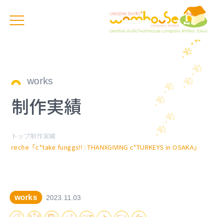
works
制作実績
トップ
制作実績
reche「c*take funggs!! : THANXGIVING c*TURKEYS in OSAKA」
works
2023.11.03