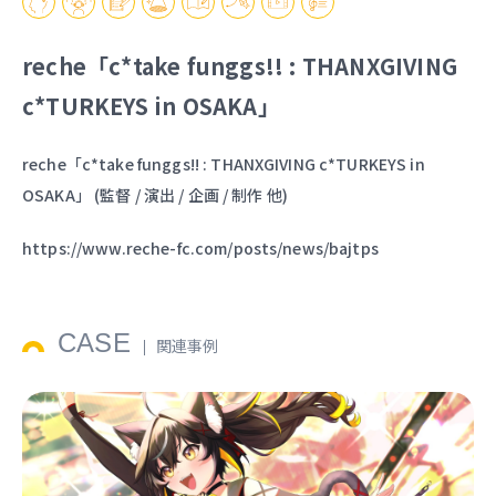
reche「c*take funggs!! : THANXGIVING
c*TURKEYS in OSAKA」
reche「c*
take funggs!! : THANXGIVING c
*TURKEYS in
OSAKA」 (監督 / 演出 / 企画 / 制作 他)
https://www.reche-fc.com/posts/news/bajtps
CASE
関連事例