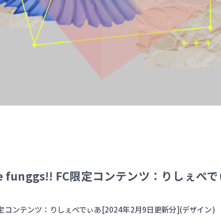
b c*take funggs!! FC限定コンテンツ：りし
unggs!! FC限定コンテンツ：りしぇぺでぃあ[2024年2月9日更新分](デザイン)