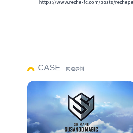
https://www.reche-fc.com/posts/rechep
CASE
関連事例