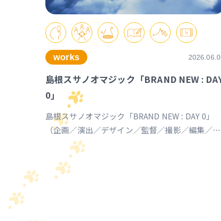
works
2026.06.0
島根スサノオマジック「BRAND NEW : DA
0」
島根スサノオマジック「BRAND NEW : DAY 0」
（企画／演出／デザイン／監督／撮影／編集／制
作） https://youtu.be/Ds_u_CSnAtY?
si=YStXX8EeNlfcyqnW