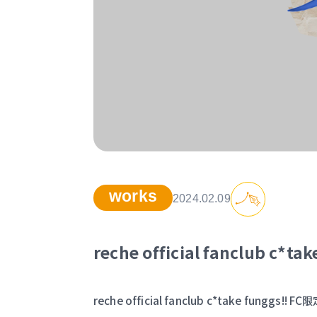
works
2024.02.09
reche official fanclu
reche official fanclub c*take f