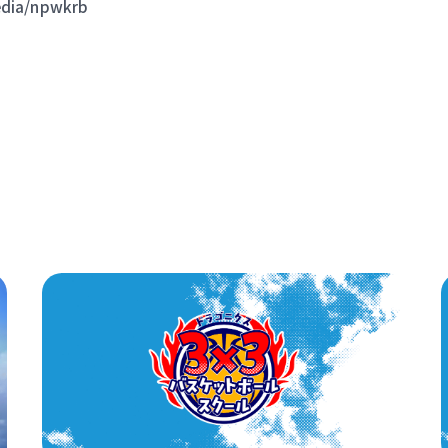
edia/npwkrb