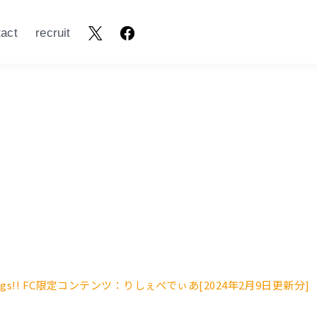
tact
recruit
take funggs!! FC限定コンテンツ：りしぇぺでぃあ[2024年2月9日更新分]