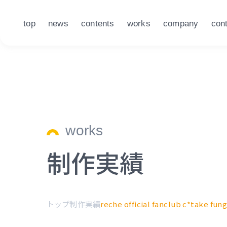
top
news
contents
works
company
con
works
制作実績
トップ
制作実績
reche official fanclub c*