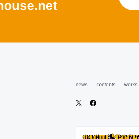
ouse.net
news
contents
works