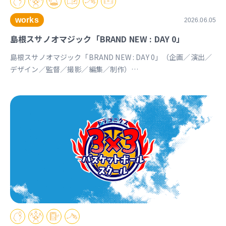
works
2026.06.05
島根スサノオマジック「BRAND NEW : DAY 0」
島根スサノオマジック「BRAND NEW : DAY 0」（企画／演出／
デザイン／監督／撮影／編集／制作）
https://youtu.be/Ds_u_CSnAtY?si=YStXX8EeNlfcyqnW