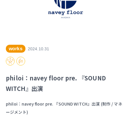
works
2024.10.31
philoi：navey floor pre. 『SOUND
WITCH』出演
philoi：navey floor pre. 『SOUND WITCH』出演 (制作 / マネ
ージメント)