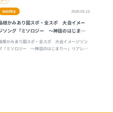
works
2026.03.12
島根かみあり国スポ・全スポ 大会イメー
ジソング「ミソロジー ～神話のはじまり
～」リアレンジ版
島根かみあり国スポ・全スポ 大会イメージソン
グ「ミソロジー ～神話のはじまり～」リアレン
ジ版（制作／ディレクション） 詳細はこちら
https://www.susanoo-
.com/news/detail/id=18217 プレスリリース
https://prtimes.jp/main/html/rd/p/000000095.000082117.h
山陰中央新報デジタルhttps://www.sanin-
2117.html
huo.co.jp/articles/-/965820 スポーツマニア
https://sportsmania.jp/341496/