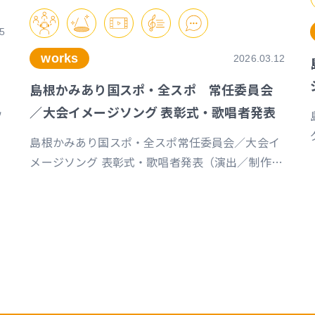
5
works
2026.03.12
島根かみあり国スポ・全スポ 常任委員会
／大会イメージソング 表彰式・歌唱者発表
ソ
島根かみあり国スポ・全スポ常任委員会／大会イ
メージソング 表彰式・歌唱者発表（演出／制作／
音響／映像／クリエイティヴ 詳細はこちら
m
https://www.susanoo-
m.com/news/detail/id=18217 プレスリリース
https://prtimes.jp/main/html/rd/p/000000095.00008
c
山陰中央新報デジタルhttps://www.sanin-
chuo.co.jp/articles/-/965820 スポーツマニア
https://sportsmania.jp/341496/