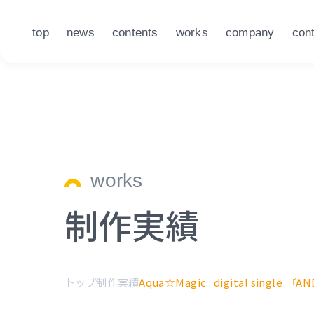
top
news
contents
works
company
con
works
制作実績
トップ
制作実績
Aqua☆Magic : digital single 『