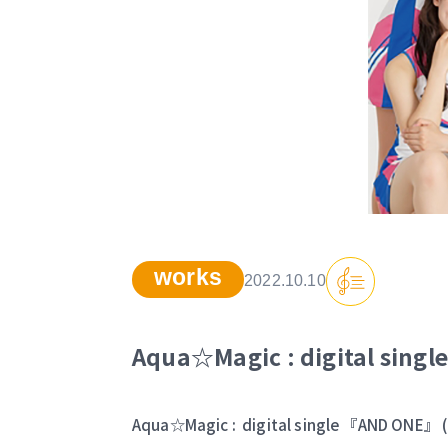
works
2022.10.10
Aqua☆Magic : digital sin
Aqua☆Magic : digital single 『AND ON